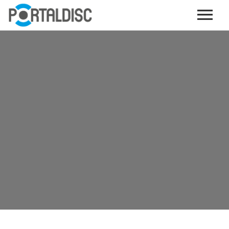
INICIO
PUBLICAR CONTENIDO (GRATIS)
OTROS SERVICIOS (OPCIONALES)
ENVIO DE MÚSICA A RADIOS
PORTALTICKETS, LA TICKETERA DE PORTALDISC
TARJETAS DE DESCARGA / STREAMING
PLATAFORMAS DE APORTES VOLUNTARIOS
SERVICIOS GRÁFICOS
ACCIONES CON MARCAS