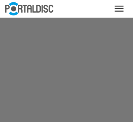
INICIO
PUBLICAR CONTENIDO (GRATIS)
OTROS SERVICIOS (OPCIONALES)
ENVIO DE MÚSICA A RADIOS
PORTALTICKETS, LA TICKETERA DE PORTALDISC
TARJETAS DE DESCARGA / STREAMING
PLATAFORMAS DE APORTES VOLUNTARIOS
SERVICIOS GRÁFICOS
ACCIONES CON MARCAS