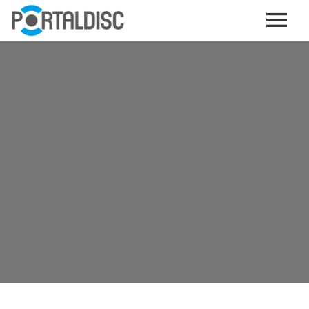
INICIO
PUBLICAR CONTENIDO (GRATIS)
OTROS SERVICIOS (OPCIONALES)
ENVIO DE MÚSICA A RADIOS
PORTALTICKETS, LA TICKETERA DE PORTALDISC
TARJETAS DE DESCARGA / STREAMING
PLATAFORMAS DE APORTES VOLUNTARIOS
SERVICIOS GRÁFICOS
ACCIONES CON MARCAS