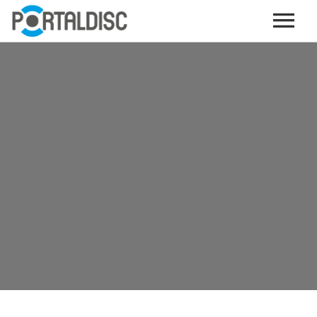
INICIO
PUBLICAR CONTENIDO (GRATIS)
OTROS SERVICIOS (OPCIONALES)
ENVIO DE MÚSICA A RADIOS
PORTALTICKETS, LA TICKETERA DE PORTALDISC
TARJETAS DE DESCARGA / STREAMING
PLATAFORMAS DE APORTES VOLUNTARIOS
SERVICIOS GRÁFICOS
ACCIONES CON MARCAS