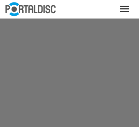
INICIO
PUBLICAR CONTENIDO (GRATIS)
OTROS SERVICIOS (OPCIONALES)
ENVIO DE MÚSICA A RADIOS
PORTALTICKETS, LA TICKETERA DE PORTALDISC
TARJETAS DE DESCARGA / STREAMING
PLATAFORMAS DE APORTES VOLUNTARIOS
SERVICIOS GRÁFICOS
ACCIONES CON MARCAS