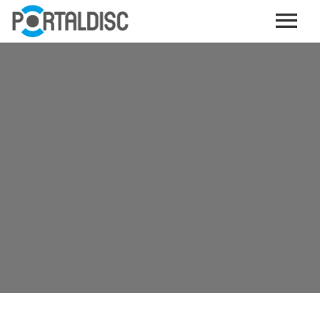
INICIO
PUBLICAR CONTENIDO (GRATIS)
OTROS SERVICIOS (OPCIONALES)
ENVIO DE MÚSICA A RADIOS
PORTALTICKETS, LA TICKETERA DE PORTALDISC
TARJETAS DE DESCARGA / STREAMING
PLATAFORMAS DE APORTES VOLUNTARIOS
SERVICIOS GRÁFICOS
ACCIONES CON MARCAS