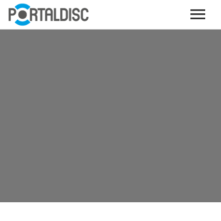
INICIO
PUBLICAR CONTENIDO (GRATIS)
OTROS SERVICIOS (OPCIONALES)
ENVIO DE MÚSICA A RADIOS
PORTALTICKETS, LA TICKETERA DE PORTALDISC
TARJETAS DE DESCARGA / STREAMING
PLATAFORMAS DE APORTES VOLUNTARIOS
SERVICIOS GRÁFICOS
ACCIONES CON MARCAS