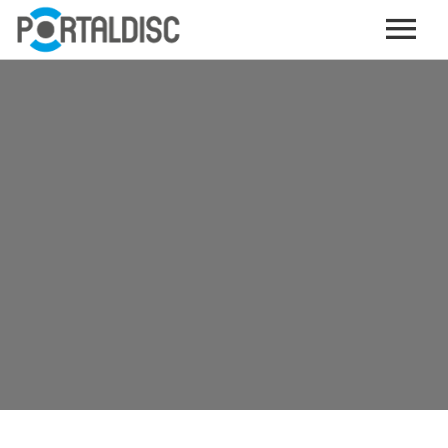
INICIO
PUBLICAR CONTENIDO (GRATIS)
OTROS SERVICIOS (OPCIONALES)
ENVIO DE MÚSICA A RADIOS
PORTALTICKETS, LA TICKETERA DE PORTALDISC
TARJETAS DE DESCARGA / STREAMING
PLATAFORMAS DE APORTES VOLUNTARIOS
SERVICIOS GRÁFICOS
ACCIONES CON MARCAS