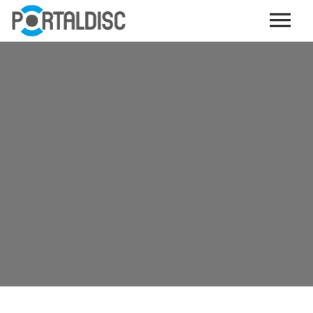
INICIO
PUBLICAR CONTENIDO (GRATIS)
OTROS SERVICIOS (OPCIONALES)
ENVIO DE MÚSICA A RADIOS
PORTALTICKETS, LA TICKETERA DE PORTALDISC
TARJETAS DE DESCARGA / STREAMING
PLATAFORMAS DE APORTES VOLUNTARIOS
SERVICIOS GRÁFICOS
ACCIONES CON MARCAS