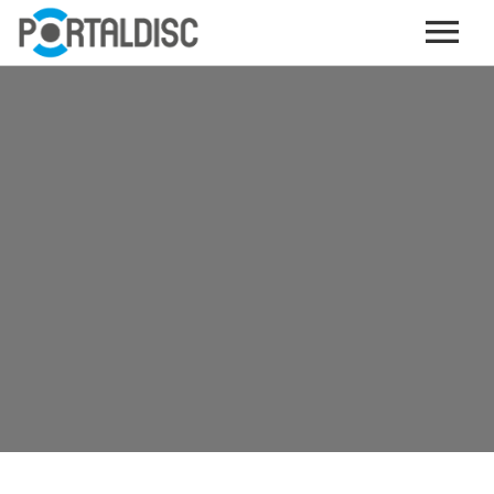
INICIO
PUBLICAR CONTENIDO (GRATIS)
OTROS SERVICIOS (OPCIONALES)
ENVIO DE MÚSICA A RADIOS
PORTALTICKETS, LA TICKETERA DE PORTALDISC
TARJETAS DE DESCARGA / STREAMING
PLATAFORMAS DE APORTES VOLUNTARIOS
SERVICIOS GRÁFICOS
ACCIONES CON MARCAS