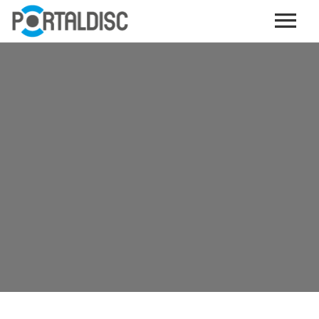
INICIO
PUBLICAR CONTENIDO (GRATIS)
OTROS SERVICIOS (OPCIONALES)
ENVIO DE MÚSICA A RADIOS
PORTALTICKETS, LA TICKETERA DE PORTALDISC
TARJETAS DE DESCARGA / STREAMING
PLATAFORMAS DE APORTES VOLUNTARIOS
SERVICIOS GRÁFICOS
ACCIONES CON MARCAS