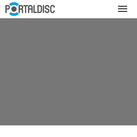
INICIO
PUBLICAR CONTENIDO (GRATIS)
OTROS SERVICIOS (OPCIONALES)
ENVIO DE MÚSICA A RADIOS
PORTALTICKETS, LA TICKETERA DE PORTALDISC
TARJETAS DE DESCARGA / STREAMING
PLATAFORMAS DE APORTES VOLUNTARIOS
SERVICIOS GRÁFICOS
ACCIONES CON MARCAS