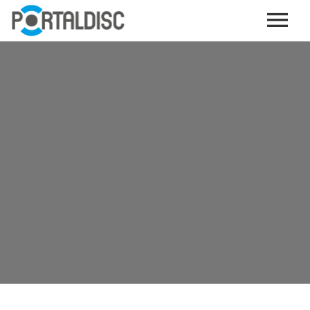
INICIO
PUBLICAR CONTENIDO (GRATIS)
OTROS SERVICIOS (OPCIONALES)
ENVIO DE MÚSICA A RADIOS
PORTALTICKETS, LA TICKETERA DE PORTALDISC
TARJETAS DE DESCARGA / STREAMING
PLATAFORMAS DE APORTES VOLUNTARIOS
SERVICIOS GRÁFICOS
ACCIONES CON MARCAS