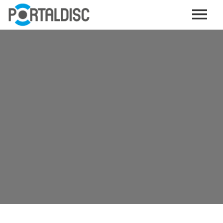
INICIO
PUBLICAR CONTENIDO (GRATIS)
OTROS SERVICIOS (OPCIONALES)
ENVIO DE MÚSICA A RADIOS
PORTALTICKETS, LA TICKETERA DE PORTALDISC
TARJETAS DE DESCARGA / STREAMING
PLATAFORMAS DE APORTES VOLUNTARIOS
SERVICIOS GRÁFICOS
ACCIONES CON MARCAS