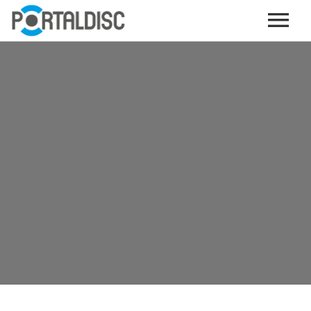
INICIO
PUBLICAR CONTENIDO (GRATIS)
OTROS SERVICIOS (OPCIONALES)
ENVIO DE MÚSICA A RADIOS
PORTALTICKETS, LA TICKETERA DE PORTALDISC
TARJETAS DE DESCARGA / STREAMING
PLATAFORMAS DE APORTES VOLUNTARIOS
SERVICIOS GRÁFICOS
ACCIONES CON MARCAS