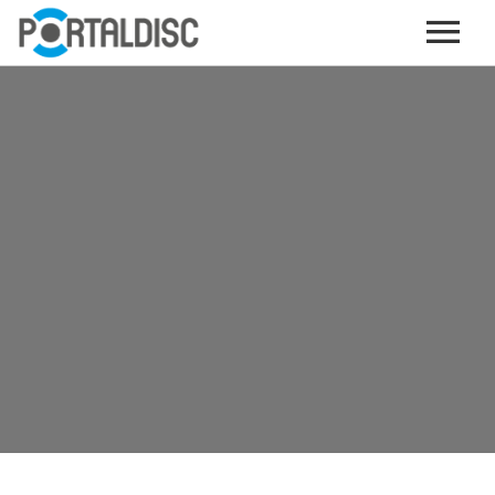
INICIO
PUBLICAR CONTENIDO (GRATIS)
OTROS SERVICIOS (OPCIONALES)
ENVIO DE MÚSICA A RADIOS
PORTALTICKETS, LA TICKETERA DE PORTALDISC
TARJETAS DE DESCARGA / STREAMING
PLATAFORMAS DE APORTES VOLUNTARIOS
SERVICIOS GRÁFICOS
ACCIONES CON MARCAS