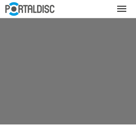
INICIO
PUBLICAR CONTENIDO (GRATIS)
OTROS SERVICIOS (OPCIONALES)
ENVIO DE MÚSICA A RADIOS
PORTALTICKETS, LA TICKETERA DE PORTALDISC
TARJETAS DE DESCARGA / STREAMING
PLATAFORMAS DE APORTES VOLUNTARIOS
SERVICIOS GRÁFICOS
ACCIONES CON MARCAS