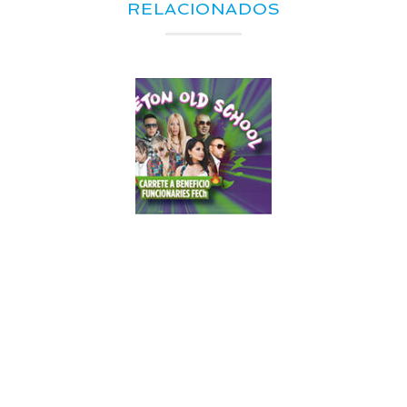
RELACIONADOS