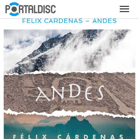
FÉLIX CÁRDENAS – ANDES
INICIO
PUBLICAR CONTENIDO (GRATIS)
OTROS SERVICIOS (OPCIONALES)
ENVIO DE MÚSICA A RADIOS
PORTALTICKETS, LA TICKETERA DE PORTALDISC
TARJETAS DE DESCARGA / STREAMING
PLATAFORMAS DE APORTES VOLUNTARIOS
SERVICIOS GRÁFICOS
ACCIONES CON MARCAS