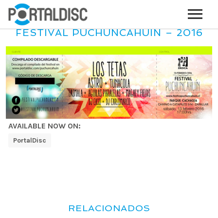
FESTIVAL PUCHUNCAHUÍN – 2016
INICIO
PUBLICAR CONTENIDO (GRATIS)
OTROS SERVICIOS (OPCIONALES)
ENVIO DE MÚSICA A RADIOS
PORTALTICKETS, LA TICKETERA DE PORTALDISC
AVAILABLE NOW ON:
TARJETAS DE DESCARGA / STREAMING
PortalDisc
PLATAFORMAS DE APORTES VOLUNTARIOS
SERVICIOS GRÁFICOS
ACCIONES CON MARCAS
RELACIONADOS