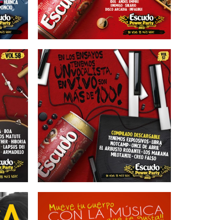
16/02/2013
58
ESCUDO – Vol 57