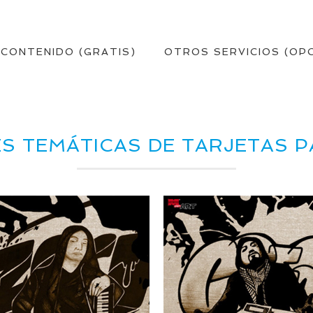
 CONTENIDO (GRATIS)
OTROS SERVICIOS (OP
S TEMÁTICAS DE TARJETAS 
25/08/2015
25/08/2015
SON – Zero Ázido
MARSON – El Cr