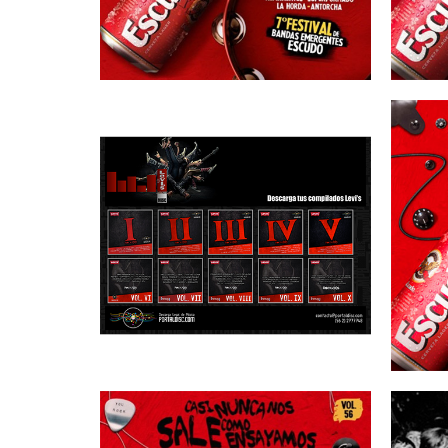
26/04/2013
CAMPAÑA LEVI’S –
E
PORTALDISC