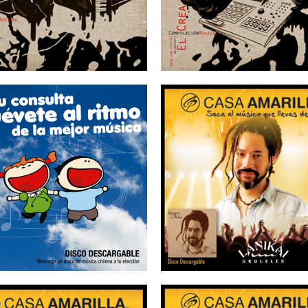
25/08/2015
25/08/2015
LABORATORIO
CASA AMARILLA
STEUR – Pediatría
Quique Neira