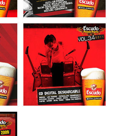
16/09/2011
35
ESCUDO – Vol 34