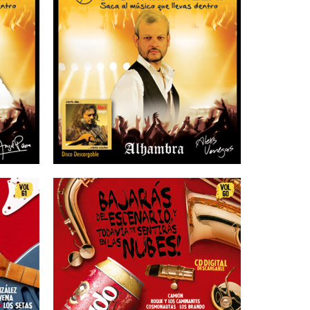
25/08/2015
 –
CASA AMARILLA –
Alexis Venegas
16/05/2013
61
ESCUDO – Vol 60