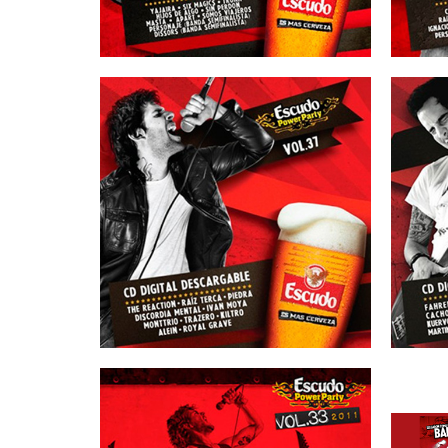
16/03/2012
ESCUDO – Vol 37
E