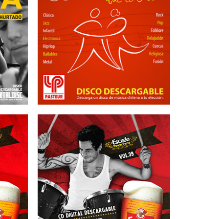
07/09/2012
LABORATORIO
H
PASTEUR – Seminario
16/05/2012
40
ESCUDO – Vol 39