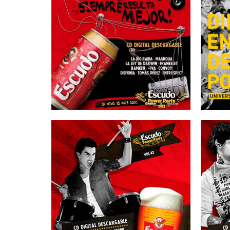
16/01/2013
EST
ESCUDO – Vol 56
AL
16/08/2012
ESCUDO – Vol 42
E