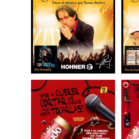
25/08/2015
CASA AMARILLA –
C
Gonzalo Araya
16/08/2013
ESCUDO – Vol 63
E