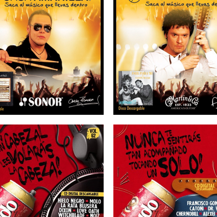
25/08/2015
25/08/2015
ASA AMARILLA –
CASA AMARILLA
Carlos Figueroa
Ángel Parra
16/07/2013
16/06/2013
SCUDO – Vol 62
ESCUDO – Vol 