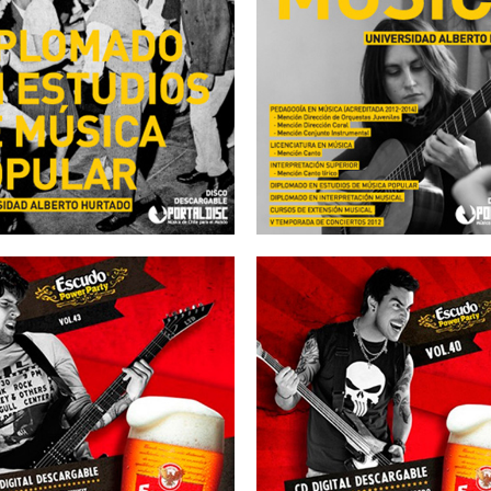
DIPLOMADO EN
26/10/2012
UDIOS DE MÚSICA
POPULAR
INSTITUTO UA
UNIVERSIDAD
BERTO HURTADO
16/07/2012
16/06/2012
SCUDO – Vol 43
ESCUDO – Vol 