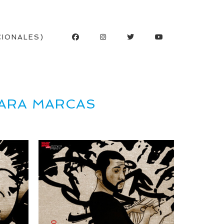
CIONALES)
PARA MARCAS
25/08/2015
ea
MARSON – DeNegro