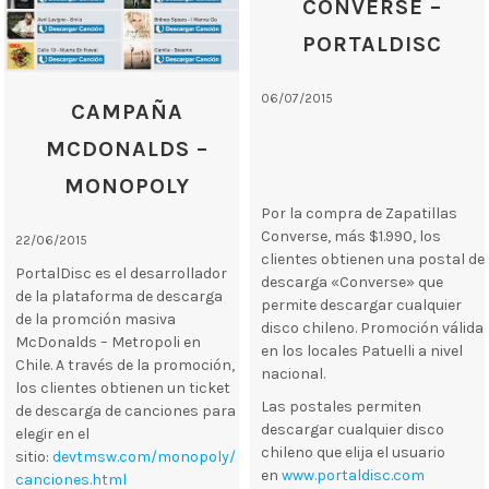
CONVERSE –
PORTALDISC
06/07/2015
CAMPAÑA
MCDONALDS –
MONOPOLY
Por la compra de Zapatillas
Converse, más $1.990, los
22/06/2015
clientes obtienen una postal de
PortalDisc es el desarrollador
descarga «Converse» que
de la plataforma de descarga
permite descargar cualquier
de la promción masiva
disco chileno. Promoción válida
McDonalds – Metropoli en
en los locales Patuelli a nivel
Chile. A través de la promoción,
nacional.
los clientes obtienen un ticket
Las postales permiten
de descarga de canciones para
descargar cualquier disco
elegir en el
chileno que elija el usuario
sitio:
devtmsw.com/monopoly/
en
www.portaldisc.com
canciones.html