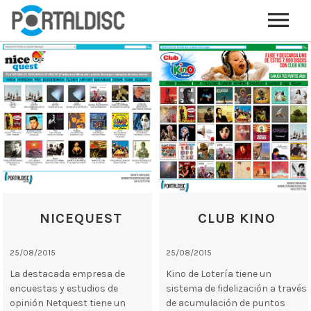
INICIO
PUBLICAR CONTENIDO (GRATIS)
OTROS SERVICIOS (OPCIONALES)
ENVIO DE MÚSICA A RADIOS
PORTALTICKETS, LA TICKETERA DE PORTALDISC
TARJETAS DE DESCARGA / STREAMING
PLATAFORMAS DE APORTES VOLUNTARIOS
NICEQUEST
CLUB KINO
SERVICIOS GRÁFICOS
25/08/2015
25/08/2015
ACCIONES CON MARCAS
La destacada empresa de
Kino de Lotería tiene un
encuestas y estudios de
sistema de fidelización a través
opinión Netquest tiene un
de acumulación de puntos