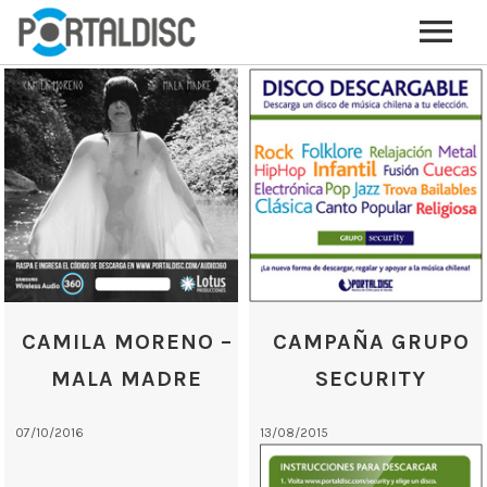
INICIO
PUBLICAR CONTENIDO (GRATIS)
OTROS SERVICIOS (OPCIONALES)
ENVIO DE MÚSICA A RADIOS
PORTALTICKETS, LA TICKETERA DE PORTALDISC
TARJETAS DE DESCARGA / STREAMING
PLATAFORMAS DE APORTES VOLUNTARIOS
CAMILA MORENO –
CAMPAÑA GRUPO
SERVICIOS GRÁFICOS
MALA MADRE
SECURITY
ACCIONES CON MARCAS
07/10/2016
13/08/2015