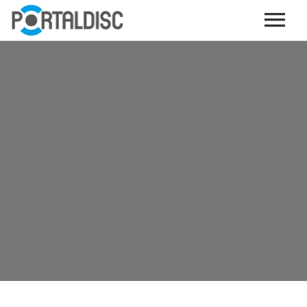
INICIO
PUBLICAR CONTENIDO (GRATIS)
OTROS SERVICIOS (OPCIONALES)
ENVIO DE MÚSICA A RADIOS
PORTALTICKETS, LA TICKETERA DE PORTALDISC
TARJETAS DE DESCARGA / STREAMING
PLATAFORMAS DE APORTES VOLUNTARIOS
SERVICIOS GRÁFICOS
ACCIONES CON MARCAS