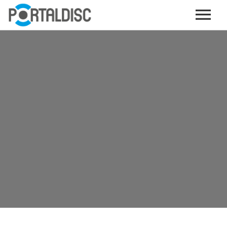
INICIO
PUBLICAR CONTENIDO (GRATIS)
OTROS SERVICIOS (OPCIONALES)
ENVIO DE MÚSICA A RADIOS
PORTALTICKETS, LA TICKETERA DE PORTALDISC
TARJETAS DE DESCARGA / STREAMING
PLATAFORMAS DE APORTES VOLUNTARIOS
SERVICIOS GRÁFICOS
ACCIONES CON MARCAS