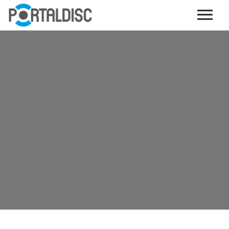
INICIO
PUBLICAR CONTENIDO (GRATIS)
OTROS SERVICIOS (OPCIONALES)
ENVIO DE MÚSICA A RADIOS
PORTALTICKETS, LA TICKETERA DE PORTALDISC
TARJETAS DE DESCARGA / STREAMING
PLATAFORMAS DE APORTES VOLUNTARIOS
SERVICIOS GRÁFICOS
ACCIONES CON MARCAS