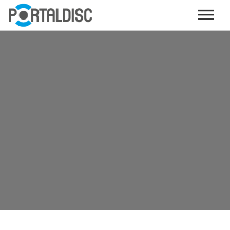
INICIO
PUBLICAR CONTENIDO (GRATIS)
OTROS SERVICIOS (OPCIONALES)
ENVIO DE MÚSICA A RADIOS
PORTALTICKETS, LA TICKETERA DE PORTALDISC
TARJETAS DE DESCARGA / STREAMING
PLATAFORMAS DE APORTES VOLUNTARIOS
SERVICIOS GRÁFICOS
ACCIONES CON MARCAS