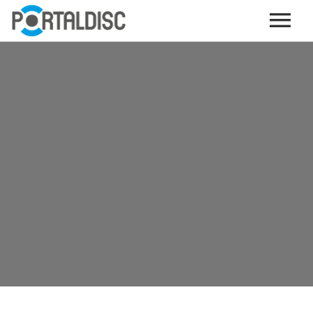
INICIO
PUBLICAR CONTENIDO (GRATIS)
OTROS SERVICIOS (OPCIONALES)
ENVIO DE MÚSICA A RADIOS
PORTALTICKETS, LA TICKETERA DE PORTALDISC
TARJETAS DE DESCARGA / STREAMING
PLATAFORMAS DE APORTES VOLUNTARIOS
SERVICIOS GRÁFICOS
ACCIONES CON MARCAS