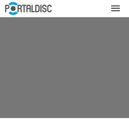
INICIO
PUBLICAR CONTENIDO (GRATIS)
OTROS SERVICIOS (OPCIONALES)
ENVIO DE MÚSICA A RADIOS
PORTALTICKETS, LA TICKETERA DE PORTALDISC
TARJETAS DE DESCARGA / STREAMING
PLATAFORMAS DE APORTES VOLUNTARIOS
SERVICIOS GRÁFICOS
ACCIONES CON MARCAS