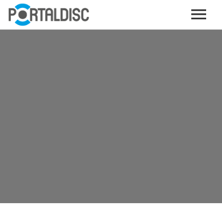
INICIO
PUBLICAR CONTENIDO (GRATIS)
OTROS SERVICIOS (OPCIONALES)
ENVIO DE MÚSICA A RADIOS
PORTALTICKETS, LA TICKETERA DE PORTALDISC
TARJETAS DE DESCARGA / STREAMING
PLATAFORMAS DE APORTES VOLUNTARIOS
SERVICIOS GRÁFICOS
ACCIONES CON MARCAS