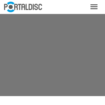
INICIO
PUBLICAR CONTENIDO (GRATIS)
OTROS SERVICIOS (OPCIONALES)
ENVIO DE MÚSICA A RADIOS
PORTALTICKETS, LA TICKETERA DE PORTALDISC
TARJETAS DE DESCARGA / STREAMING
PLATAFORMAS DE APORTES VOLUNTARIOS
SERVICIOS GRÁFICOS
ACCIONES CON MARCAS