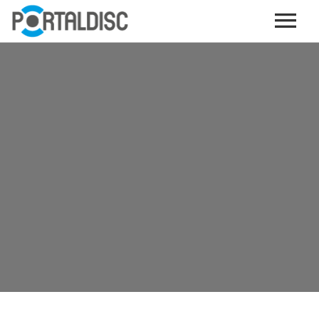
INICIO
PUBLICAR CONTENIDO (GRATIS)
OTROS SERVICIOS (OPCIONALES)
ENVIO DE MÚSICA A RADIOS
PORTALTICKETS, LA TICKETERA DE PORTALDISC
TARJETAS DE DESCARGA / STREAMING
PLATAFORMAS DE APORTES VOLUNTARIOS
SERVICIOS GRÁFICOS
ACCIONES CON MARCAS