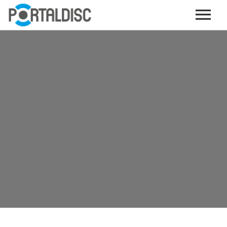
INICIO
PUBLICAR CONTENIDO (GRATIS)
OTROS SERVICIOS (OPCIONALES)
ENVIO DE MÚSICA A RADIOS
PORTALTICKETS, LA TICKETERA DE PORTALDISC
TARJETAS DE DESCARGA / STREAMING
PLATAFORMAS DE APORTES VOLUNTARIOS
SERVICIOS GRÁFICOS
ACCIONES CON MARCAS