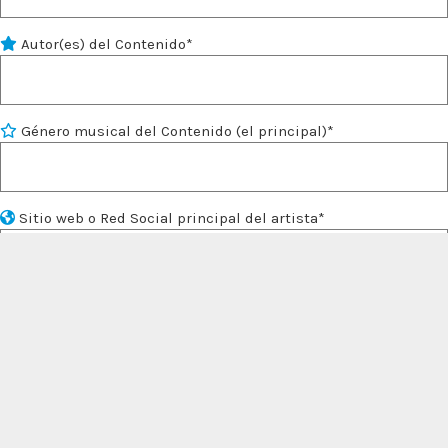
Autor(es) del Contenido*
Género musical del Contenido (el principal)*
Sitio web o Red Social principal del artista*
Reseña del Artista y/o Contenido para enviar a las radios
(entre 300 y 600 caracteres)*
(Nº de caracteres
0
)
Cargar Carátula* (Debes subirla en formato cuadrado en jpg,