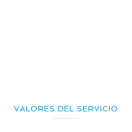
MÁS DE 5 AÑOS
DIFUNDIENDO MÚSICA
EN RADIOS!
¡MÁS DE 2.000 SINGLES, EP’S Y
DISCOS ENVIADOS!
VALORES DEL SERVICIO