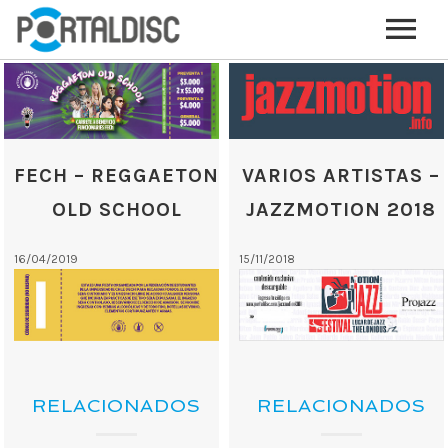
INICIO
PUBLICAR CONTENIDO (GRATIS)
OTROS SERVICIOS (OPCIONALES)
FECH – REGGAETON
VARIOS ARTISTAS –
ENVIO DE MÚSICA A RADIOS
OLD SCHOOL
JAZZMOTION 2018
PORTALTICKETS, LA TICKETERA DE PORTALDISC
16/04/2019
15/11/2018
TARJETAS DE DESCARGA / STREAMING
PLATAFORMAS DE APORTES VOLUNTARIOS
SERVICIOS GRÁFICOS
ACCIONES CON MARCAS
RELACIONADOS
RELACIONADOS